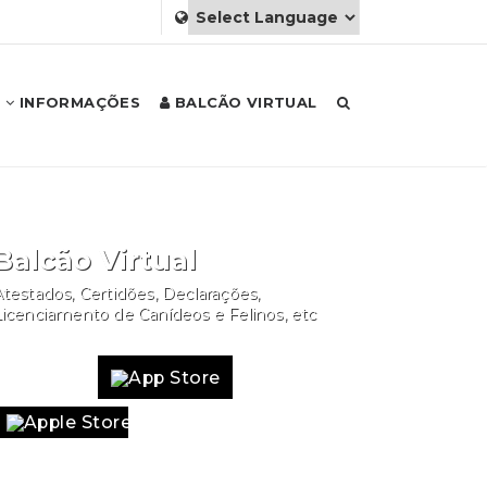
INFORMAÇÕES
BALCÃO VIRTUAL
Balcão Virtual
testados, Certidões, Declarações,
Licenciamento de Canídeos e Felinos, etc
Website