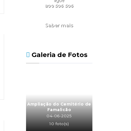
ligue
800 506 506
Saber mais
Galeria de Fotos
Ampliação do Cemitério de
Famalicão
04-06-2025
10 foto(s)