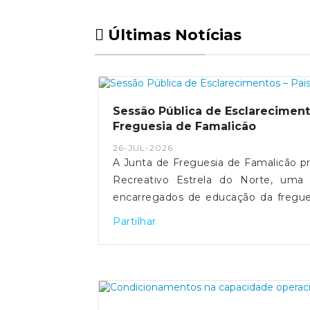
Últimas Notícias
Sessão Pública de Esclareciment
Freguesia de Famalicão
26-JUL-2026
A Junta de Freguesia de Famalicão pr
Recreativo Estrela do Norte, uma 
encarregados de educação da fregues
Auscultação aos Pais e Encarregados
Partilhar
da reunião de trabalho que decorreu 
Freguesia de Famalicão, da Câmara M
e do Centro Social da Freguesia d
comunidade escolar os esclarecime
análise das preocupações e propostas