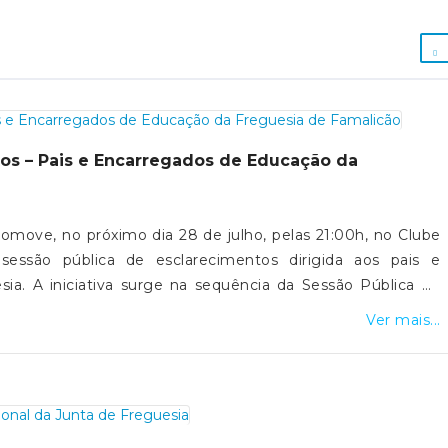
os – Pais e Encarregados de Educação da
omove, no próximo dia 28 de julho, pelas 21:00h, no Clube
sessão pública de esclarecimentos dirigida aos pais e
ia. A iniciativa surge na sequência da Sessão Pública de
 de Educação, realizada no dia 24 de novembro de 2025, e
Ver mais...
no passado dia 5 de junho, com a participação da Junta de
unicipal da Nazaré, do Agrupamento de Escolas da Nazaré
e Famalicão. A sessão terá como objetivo apresentar à
ntos, os encaminhamentos e as decisões resultantes da
 anteriormente apresentadas pelos pais e encarregados de