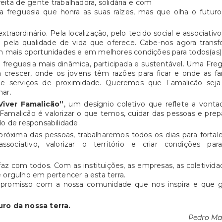
eita de gente trabalhadora, solidária e com
blicos e promovendo estilos de vida mais saudáveis na
freguesia que honra as suas raízes, mas que olha o futur
aordinário. Pela localização, pelo tecido social e associativo
pela qualidade de vida que oferece. Cabe-nos agora transf
m mais oportunidades e em melhores condições para todos(as)
freguesia mais dinâmica, participada e sustentável. Uma Fre
crescer, onde os jovens têm razões para ficar e onde as fa
 e serviços de proximidade. Queremos que Famalicão sej
har.
Viver Famalicão”
,
um desígnio coletivo que reflete a vonta
 Famalicão é valorizar o que temos, cuidar das pessoas e prep
o de responsabilidade.
róxima das pessoas, trabalharemos todos os dias para fortal
sociativo, valorizar o território e criar condições pa
az com todos. Com as instituições, as empresas, as coletivida
orgulho em pertencer a esta terra.
promisso com a nossa comunidade que nos inspira e que g
uro da nossa terra.
Pedro Ma