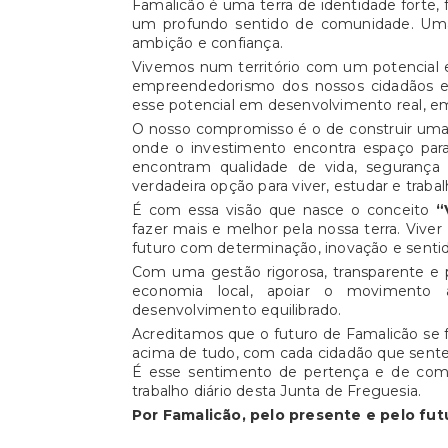
Famalicão é uma terra de identidade forte, f
a saúde, envolvendo diferentes pú
um profundo sentido de comunidade. Uma 
Freguesia de Famalicão.
ambição e confiança.
Vivemos num território com um potencial extr
empreendedorismo dos nossos cidadãos e 
esse potencial em desenvolvimento real, e
O nosso compromisso é o de construir uma 
onde o investimento encontra espaço para 
encontram qualidade de vida, segurança
verdadeira opção para viver, estudar e trabal
É com essa visão que nasce o conceito
“
fazer mais e melhor pela nossa terra. Viver
futuro com determinação, inovação e sentid
Com uma gestão rigorosa, transparente e p
economia local, apoiar o movimento as
desenvolvimento equilibrado.
Acreditamos que o futuro de Famalicão se f
acima de tudo, com cada cidadão que sente 
É esse sentimento de pertença e de com
trabalho diário desta Junta de Freguesia.
Por Famalicão, pelo presente e pelo fut