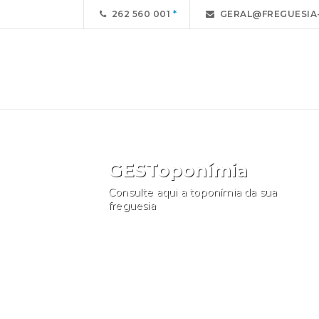
262 560 001
GERAL@FREGUESIA-
GESToponímia
Consulte aqui a toponímia da sua
freguesia
Consultar