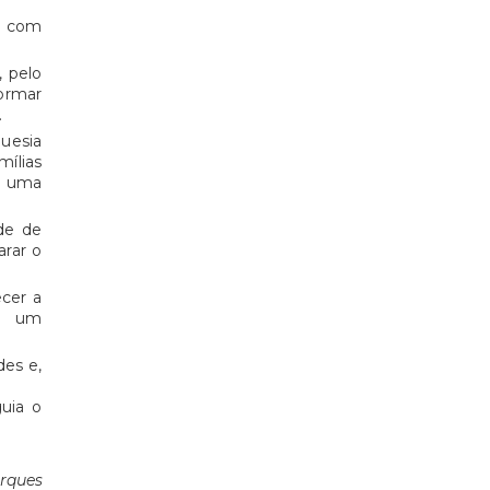
o com
, pelo
ormar
.
guesia
mílias
a uma
de de
arar o
ecer a
ra um
des e,
uia o
rques