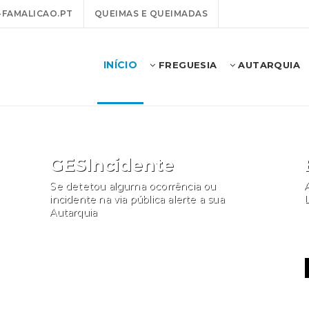
FAMALICAO.PT
QUEIMAS E QUEIMADAS
INÍCIO
FREGUESIA
AUTARQUIA
GESIncidente
Se detetou alguma ocorrência ou
A
incidente na via pública alerte a sua
Autarquia
Participar