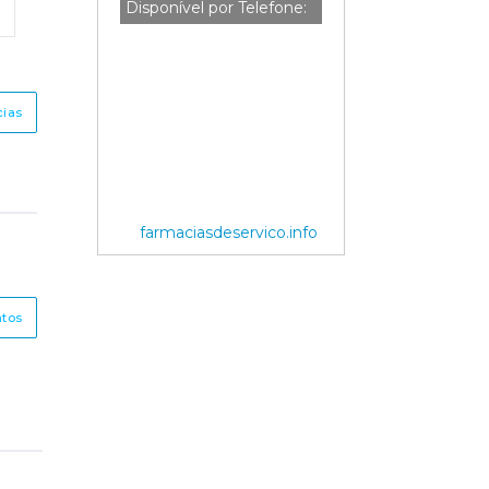
Disponível por Telefone:
cias
farmaciasdeservico.info
ntos