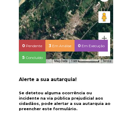
0
3
0
Pendente
Em Análise
Em Execução
5
Concluído
Map Data
Terms
1 km
Alerte a sua autarquia!
Se detetou alguma ocorrência ou
incidente na via pública prejudicial aos
cidadãos, pode alertar a sua autarquia ao
preencher este formulário.