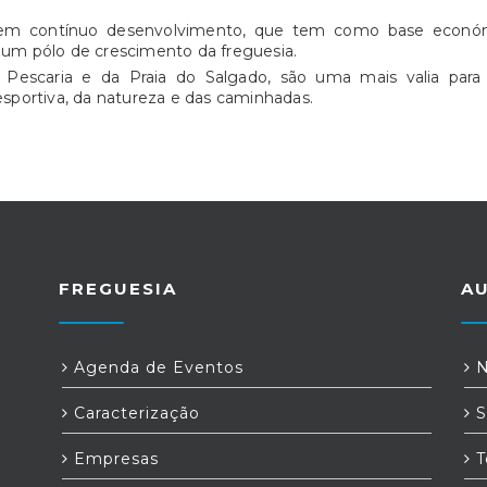
m contínuo desenvolvimento, que tem como base económica 
a um pólo de crescimento da freguesia.
 Pescaria e da Praia do Salgado, são uma mais valia para
sportiva, da natureza e das caminhadas.
FREGUESIA
A
Agenda de Eventos
N
Caracterização
S
Empresas
T