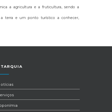
a agricultura e a fruticultura, sendo a
 a terra e um ponto turístico a conhecer,
UTARQUIA
otícias
erviços
oponímia