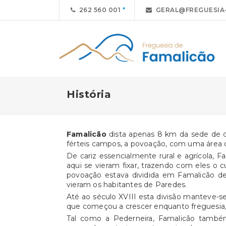
262 560 001
GERAL@FREGUESIA-
História
Famalicão
dista apenas 8 km da sede de c
férteis campos, a povoação, com uma área d
De cariz essencialmente rural e agrícola, 
aqui se vieram fixar, trazendo com eles o c
povoação estava dividida em Famalicão de 
vieram os habitantes de Paredes.
Até ao século XVIII esta divisão manteve-se
que começou a crescer enquanto freguesia, s
Tal como a Pederneira, Famalicão também 