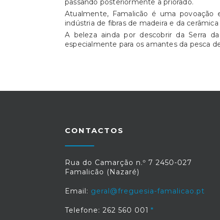
passando posteriormente a priorado.
Atualmente, Famalicão é uma povoação e
indústria de fibras de madeira e da cerâmic
A beleza ainda por descobrir da Serra da
especialmente para os amantes da pesca de
CONTACTOS
Rua do Camarção n.º 7 2450-027
Famalicão (Nazaré)
Email:
geral@freguesia-famalicao.pt
Telefone: 262 560 001