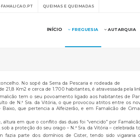
FAMALICAO.PT
QUEIMAS E QUEIMADAS
INÍCIO
FREGUESIA
AUTARQUIA
oncelho. No sopé da Serra da Pescaria e rodeada de
e 21,8 Km2 e cerca de 1.700 habitantes, é atravessada pela li
Famalicão tem o seu povoamento ligado aos habitantes de Pared
ulto de N.ª Sra. da Vitória, o que provocou atritos entre os 
Baixo, que pertencia a Alfeizerão, e em Famalicão de Cima,
, altura em que o conflito das duas foi “vencido” por Famali
ob a proteção do seu orago – N.ª Sra. da Vitória – celebrada 
fazia parte dos domínios de Cister, tendo sido vigararia