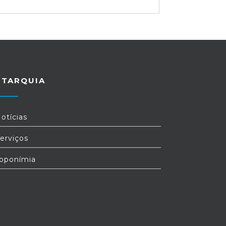
UTARQUIA
otícias
erviços
oponímia