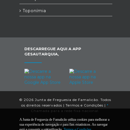
Toponímia
DESCARREGUE AQUI A APP
GESAUTARQUIA,
© 2026 Junta de Freguesia de Famalicão. Todos
os direitos reservados |
Termos e Condições
|
*
Chamada para a rede fixa nacional.
A Junta de Freguesia de Famalicão utiliza cookies para melhorar a
Desenvolvido por:
sua experiência de navegação e para fins estatísticos. Ao navegar
está a consentir a sua utilização.
Termos e Condições