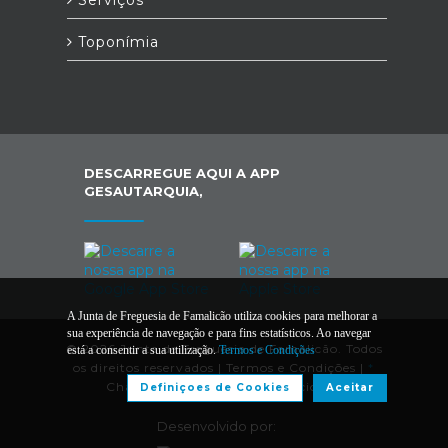
Serviços
Toponímia
DESCARREGUE AQUI A APP
GESAUTARQUIA,
A Junta de Freguesia de Famalicão utiliza cookies para melhorar a
sua experiência de navegação e para fins estatísticos. Ao navegar
© 2026 Junta de Freguesia de Famalicão. Todos
está a consentir a sua utilização.
Termos e Condições
os direitos reservados |
Termos e Condições
|
*
Chamada para a rede fixa nacional.
Definiçoes de Cookies
Aceitar
Desenvolvido por: